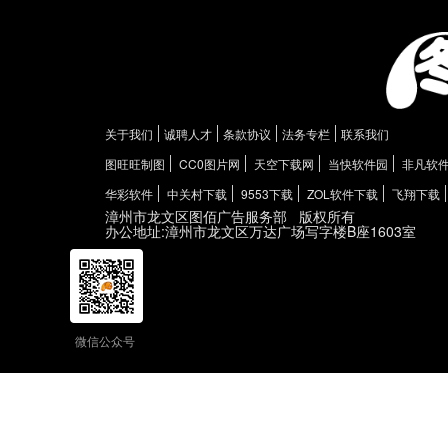
关于我们
诚聘人才
条款协议
法务专栏
联系我们
图旺旺制图
CC0图片网
天空下载网
当快软件园
非凡软
华彩软件
中关村下载
9553下载
ZOL软件下载
飞翔下载
漳州市龙文区图佰广告服务部
版权所有
办公地址:漳州市龙文区万达广场写字楼B座1603室
微信公众号