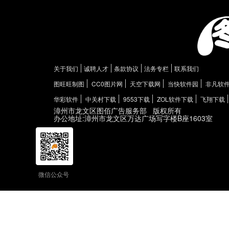
关于我们
诚聘人才
条款协议
法务专栏
联系我们
图旺旺制图
CC0图片网
天空下载网
当快软件园
非凡软
华彩软件
中关村下载
9553下载
ZOL软件下载
飞翔下载
漳州市龙文区图佰广告服务部
版权所有
办公地址:漳州市龙文区万达广场写字楼B座1603室
微信公众号