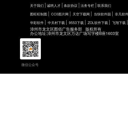
关于我们
诚聘人才
条款协议
法务专栏
联系我们
图旺旺制图
CC0图片网
天空下载网
当快软件园
非凡软
华彩软件
中关村下载
9553下载
ZOL软件下载
飞翔下载
漳州市龙文区图佰广告服务部
版权所有
办公地址:漳州市龙文区万达广场写字楼B座1603室
微信公众号