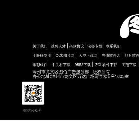
关于我们
诚聘人才
条款协议
法务专栏
联系我们
图旺旺制图
CC0图片网
天空下载网
当快软件园
非凡软
华彩软件
中关村下载
9553下载
ZOL软件下载
飞翔下载
漳州市龙文区图佰广告服务部
版权所有
办公地址:漳州市龙文区万达广场写字楼B座1603室
微信公众号