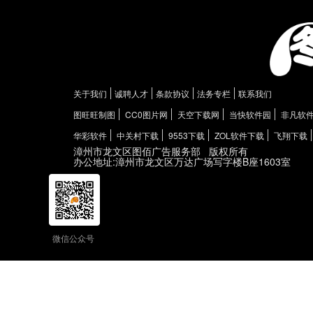
关于我们
诚聘人才
条款协议
法务专栏
联系我们
图旺旺制图
CC0图片网
天空下载网
当快软件园
非凡软
华彩软件
中关村下载
9553下载
ZOL软件下载
飞翔下载
漳州市龙文区图佰广告服务部
版权所有
办公地址:漳州市龙文区万达广场写字楼B座1603室
微信公众号