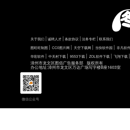
关于我们
诚聘人才
条款协议
法务专栏
联系我们
图旺旺制图
CC0图片网
天空下载网
当快软件园
非凡软
华彩软件
中关村下载
9553下载
ZOL软件下载
飞翔下载
漳州市龙文区图佰广告服务部
版权所有
办公地址:漳州市龙文区万达广场写字楼B座1603室
微信公众号