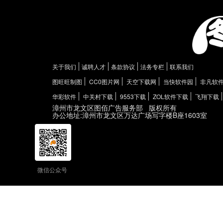
关于我们
诚聘人才
条款协议
法务专栏
联系我们
图旺旺制图
CC0图片网
天空下载网
当快软件园
非凡软
华彩软件
中关村下载
9553下载
ZOL软件下载
飞翔下载
漳州市龙文区图佰广告服务部
版权所有
办公地址:漳州市龙文区万达广场写字楼B座1603室
微信公众号