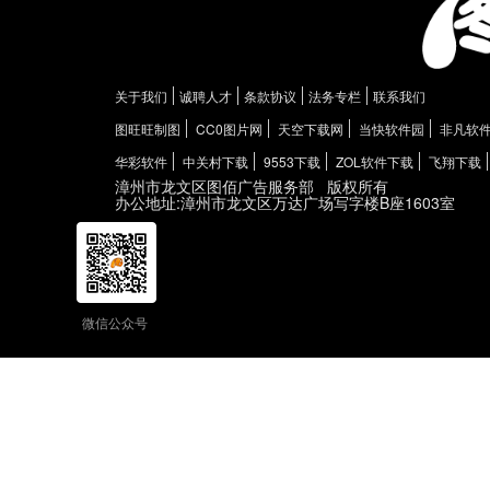
关于我们
诚聘人才
条款协议
法务专栏
联系我们
图旺旺制图
CC0图片网
天空下载网
当快软件园
非凡软
华彩软件
中关村下载
9553下载
ZOL软件下载
飞翔下载
漳州市龙文区图佰广告服务部
版权所有
办公地址:漳州市龙文区万达广场写字楼B座1603室
微信公众号