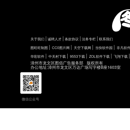
关于我们
诚聘人才
条款协议
法务专栏
联系我们
图旺旺制图
CC0图片网
天空下载网
当快软件园
非凡软
华彩软件
中关村下载
9553下载
ZOL软件下载
飞翔下载
漳州市龙文区图佰广告服务部
版权所有
办公地址:漳州市龙文区万达广场写字楼B座1603室
微信公众号