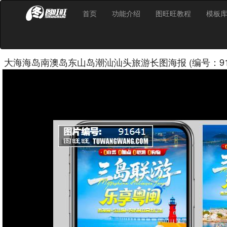
首页
功能介绍
图旺旺教程
模板
大海海岛南澳岛东山岛潮汕汕头旅游长图海报 (编号：916