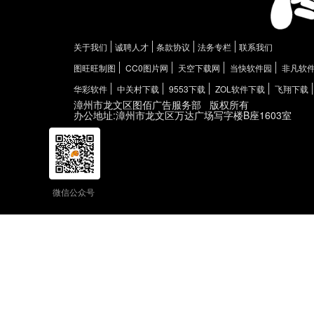
关于我们
诚聘人才
条款协议
法务专栏
联系我们
图旺旺制图
CC0图片网
天空下载网
当快软件园
非凡软
华彩软件
中关村下载
9553下载
ZOL软件下载
飞翔下载
漳州市龙文区图佰广告服务部
版权所有
办公地址:漳州市龙文区万达广场写字楼B座1603室
微信公众号