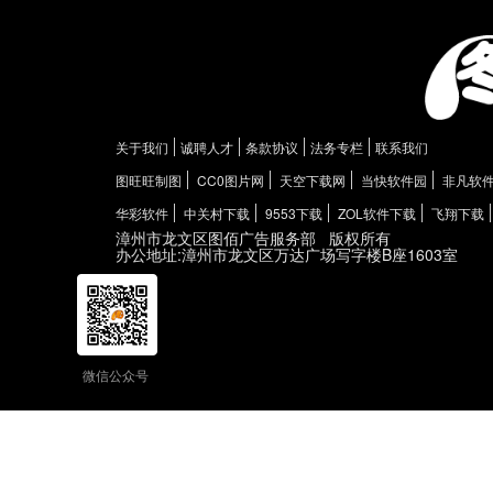
关于我们
诚聘人才
条款协议
法务专栏
联系我们
图旺旺制图
CC0图片网
天空下载网
当快软件园
非凡软
华彩软件
中关村下载
9553下载
ZOL软件下载
飞翔下载
漳州市龙文区图佰广告服务部
版权所有
办公地址:漳州市龙文区万达广场写字楼B座1603室
微信公众号