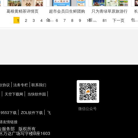
葛根黄精茶详情页
超市会员日生鲜团购
只为青绿草原旅游行
长
会...
程...
包..
1
2
3
4
5
6
7
8
9
10
...
81
下一页
款协议
法务专栏
联系我们
网
天空下载网
当快软件园
微信公众号
9553下载
ZOL软件下载
飞
请友情链接
告服务部
版权所有
区万达广场写字楼B座1603