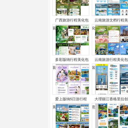
广西旅游行程美化包
云南旅游文档行程美
装
化...
多彩版纳行程美化包
云南旅游行程美化包
装
装
爱上版纳5日游行程
大理丽江香格里拉创
美...
意...