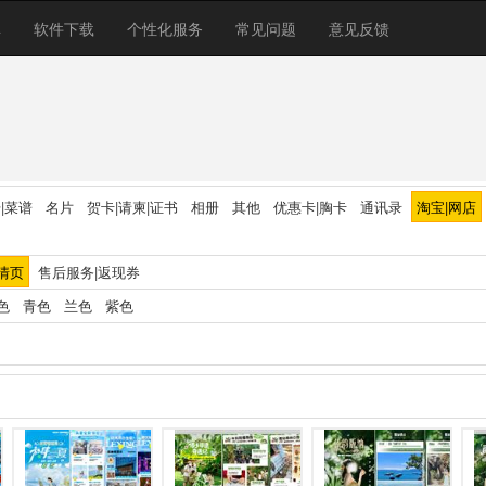
库
软件下载
个性化服务
常见问题
意见反馈
|菜谱
名片
贺卡|请柬|证书
相册
其他
优惠卡|胸卡
通讯录
淘宝|网店
情页
售后服务|返现券
色
青色
兰色
紫色