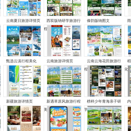
云南夏日旅游详情页
西双版纳研学旅游行
傣韵版纳图文
雨
程...
甄选云滇行程美化
云南旅游详情页
云南云海花田旅游行
稻
程...
化..
新疆旅游详情页
新遇草原风旅游行程
榜样少年青海亲子研
内
美...
学...