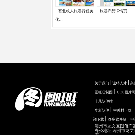
塞北牧人旅游行程美
旅游产品详情页
化...
关于我们
诚聘人才
条
图旺旺制图
CC0图片
非凡软件站
华彩软件
中关村下载
翔下载
多多软件站
申
漳州市龙文区图佰广
办公地址:漳州市龙文
室