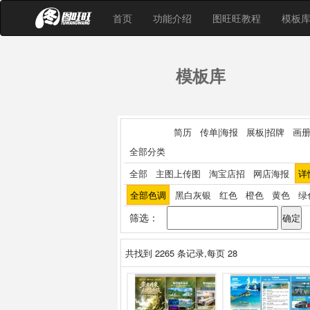
首页
功能介绍
图旺旺教程
模板
模板库
简历
传单|海报
展板|招牌
画册
全部分类
全部
主图上传图
淘宝店招
网店海报
详
全部色调
黑白灰银
红色
橙色
黄色
绿
筛选：
共找到
2265
条记录,每页 28