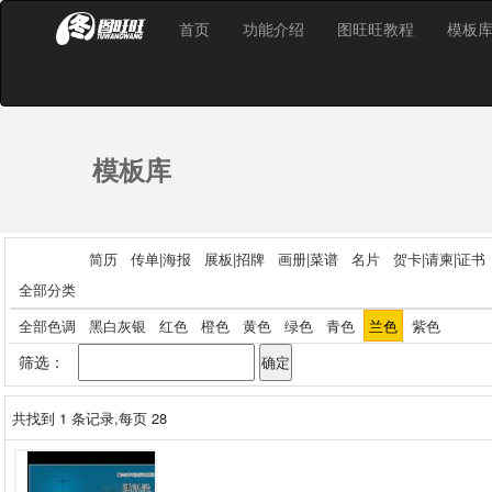
首页
功能介绍
图旺旺教程
模板
模板库
简历
传单|海报
展板|招牌
画册|菜谱
名片
贺卡|请柬|证书
全部分类
全部色调
黑白灰银
红色
橙色
黄色
绿色
青色
兰色
紫色
筛选：
共找到
1
条记录,每页 28