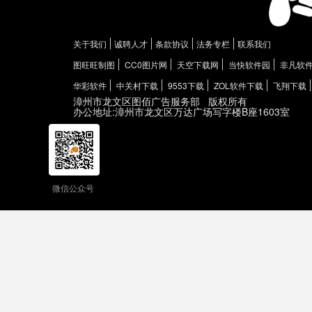
关于我们
诚聘人才
条款协议
法务专栏
联系我们
图旺旺制图
CC0图片网
天空下载网
当快软件园
非凡软
华彩软件
中关村下载
9553下载
ZOL软件下载
飞翔下载
漳州市龙文区图佰广告服务部
版权所有
办公地址:漳州市龙文区万达广场写字楼B座1603室
微信公众号