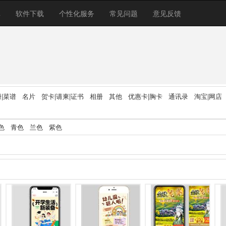
库
软件下载
个性化服务
常见问题
意见反馈
|菜谱
名片
贺卡|请柬|证书
相册
其他
优惠卡|胸卡
通讯录
淘宝|网店
色
青色
兰色
紫色