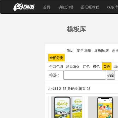
首页
功能介绍
图旺旺教程
模板
模板库
简历
传单|海报
展板|招牌
画册
全部分类
全部色调
黑白灰银
红色
橙色
黄色
绿
筛选：
共找到
2155
条记录,每页 28