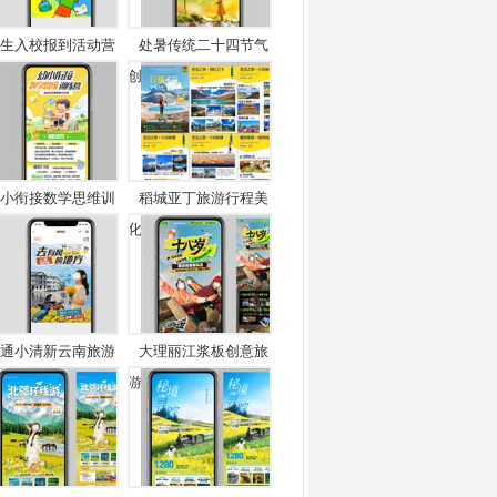
生入校报到活动营
处暑传统二十四节气
.
创...
小衔接数学思维训
稻城亚丁旅游行程美
.
化...
通小清新云南旅游
大理丽江浆板创意旅
.
游...