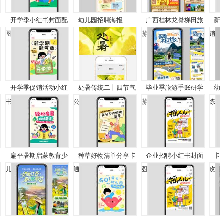
开学季小红书封面配
幼儿园招聘海报
广西桂林龙脊梯田旅
新
图
游...
销..
开学季促销活动小红
处暑传统二十四节气
毕业季旅游手账研学
幼
书...
公...
游...
练..
扁平暑期启蒙教育少
种草好物清单分享卡
企业招聘小红书封面
卡
儿...
通...
图...
攻..