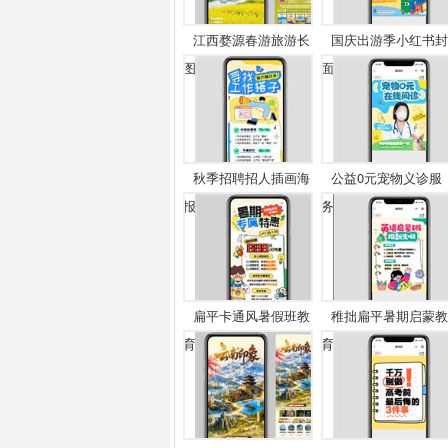
江西婺源春游旅游长
国庆出游季小红书封
图...
面...
秋季招聘招人插画海
公益0元宠物义诊服
报
务...
扁平卡通风暑假班教
稚拙扁平暑期启蒙教
育...
育...