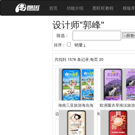
首页
功能介绍
图旺旺教程
模板
设计师"郭峰"
筛选：
销量↓
排序：
共找到
1578
条记录,每页 20
海南三亚旅游海岛海
欧洲薰衣草南法旅游
边...
长...