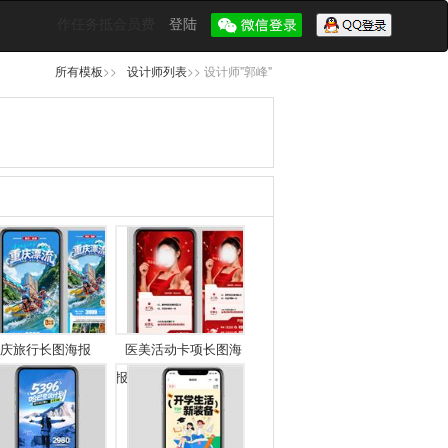
作任务抵会员费
登陆
所有模板
>>
设计师列表
>> 设计师"郭峰"
庆旅行长图海报
医美活动卡项长图海
报