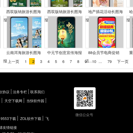
西双版纳旅游长图海
西双版纳旅游长图海
地产插花活动长图海
哈
报
报
报
报
云南洱海旅游长图海
中元节创意宣传海报
88会员节电商促销
重
报
活...
上一页
1
2
3
4
5
6
7
8
9
10
...
79
下一页
款协议
法务专栏
联系我们
网
天空下载网
当快软件园
微信公众号
9553下载
ZOL软件下载
飞
请友情链接