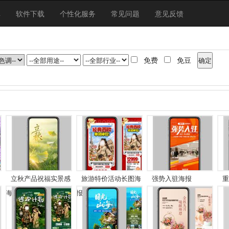
库
软件下载
个性化服务
常见问题
意见反馈
免费
免豆
立秋产品祝福实景感
旅游特价活动长图海
强势入驻海报
重
海...
报