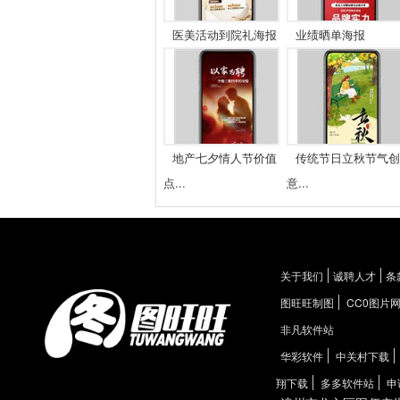
医美活动到院礼海报
业绩晒单海报
地产七夕情人节价值
传统节日立秋节气创
点...
意...
关于我们
诚聘人才
条
图旺旺制图
CC0图片
非凡软件站
华彩软件
中关村下载
翔下载
多多软件站
申