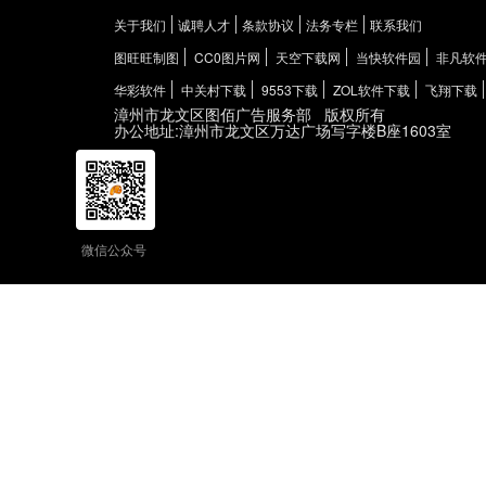
关于我们
诚聘人才
条款协议
法务专栏
联系我们
图旺旺制图
CC0图片网
天空下载网
当快软件园
非凡软
华彩软件
中关村下载
9553下载
ZOL软件下载
飞翔下载
漳州市龙文区图佰广告服务部
版权所有
办公地址:漳州市龙文区万达广场写字楼B座1603室
微信公众号