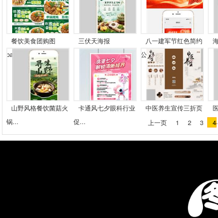
餐饮美食团购图
三伏天海报
八一建军节红色简约
ban...
公...
山野风格餐饮菌菇火
卡通风七夕眼科行业
中医养生宣传三折页
锅...
促...
特..
上一页
1
2
3
4