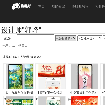
首页
功能介绍
图旺旺教程
模板
设计师"郭峰"
筛选：
销量↓
排序：
共找到
1578
条记录,每页 20
四川九寨沟旅游长图
81建军节公众号封
七夕节日地产创意刷
海...
面...
屏...