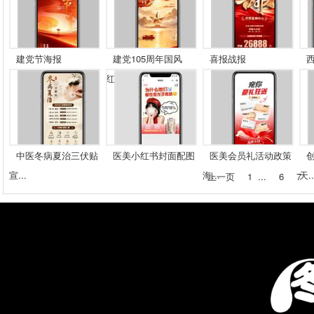
建党节海报
建党105周年国风
喜报战报
红...
中医冬病夏治三伏贴
医美小红书封面配图
医美会员礼活动政策
宣...
海...
天..
上一页
1
...
6
7