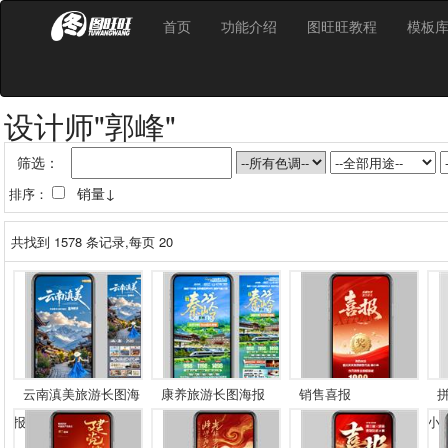
首页
功能介绍
图旺旺教程
模板
设计师"郭峰"
筛选：
销量↓
排序：
共找到
1578
条记录,每页 20
云南滇美旅游长图海
康养旅游长图海报
销售喜报
报
小..