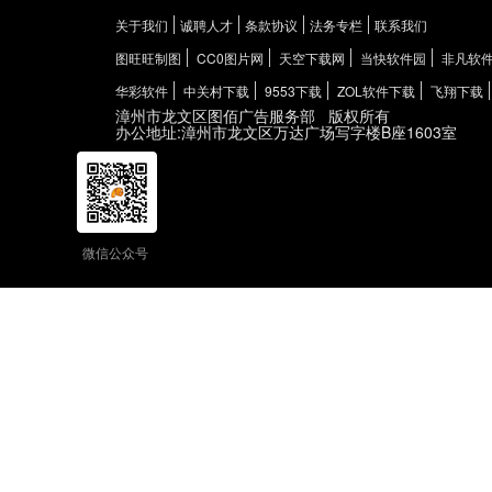
关于我们
诚聘人才
条款协议
法务专栏
联系我们
图旺旺制图
CC0图片网
天空下载网
当快软件园
非凡软
华彩软件
中关村下载
9553下载
ZOL软件下载
飞翔下载
漳州市龙文区图佰广告服务部
版权所有
办公地址:漳州市龙文区万达广场写字楼B座1603室
微信公众号