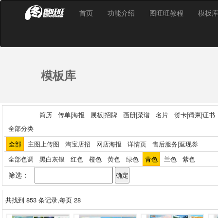
首页
功能介绍
图旺旺教程
模板
模板库
简历
传单|海报
展板|招牌
画册|菜谱
名片
贺卡|请柬|证书
全部分类
全部
主图上传图
淘宝店招
网店海报
详情页
售后服务|返现券
全部色调
黑白灰银
红色
橙色
黄色
绿色
青色
兰色
紫色
筛选：
共找到
853
条记录,每页 28