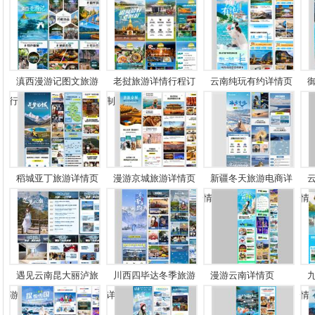
滇西漫游记图文旅游
老挝旅游详情行程订
云南纯玩有约详情页
行...
制...
稻城亚丁旅游详情页
漫游京城旅游详情页
新疆冬天旅游电商详
情...
情..
遇见云南昆大丽泸旅
川西四毕达冬季旅游
漫游云南详情页
游...
详...
情..