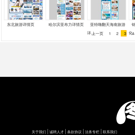
东北旅游详情页
哈尔滨亚布力详情页
亚特嗨翻天海南旅游
详...
化..
上一页
1
2
3
4
关于我们
诚聘人才
条款协议
法务专栏
联系我们