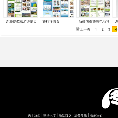
新疆伊犁旅游详情页
旅行详情页
新疆南疆旅游电商详
情...
一..
上一页
1
2
3
4
关于我们
诚聘人才
条款协议
法务专栏
联系我们