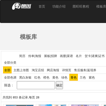
首页
功能介绍
图旺旺教程
模板
模板库
简历
传单|海报
展板|招牌
画册|菜谱
名片
贺卡|请柬|证书
全部分类
全部
主图上传图
淘宝店招
网店海报
详情页
售后服务|返现券
全部色调
黑白灰银
红色
橙色
黄色
绿色
青色
兰色
紫色
筛选：
共找到
853
条记录,每页 28