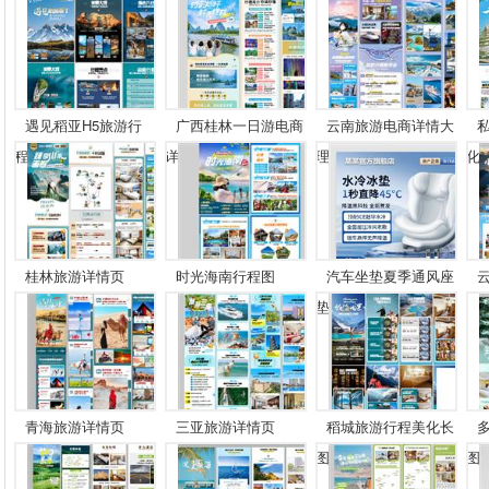
遇见稻亚H5旅游行
广西桂林一日游电商
云南旅游电商详情大
程...
详...
理...
化..
桂林旅游详情页
时光海南行程图
汽车坐垫夏季通风座
垫...
青海旅游详情页
三亚旅游详情页
稻城旅游行程美化长
图
图..