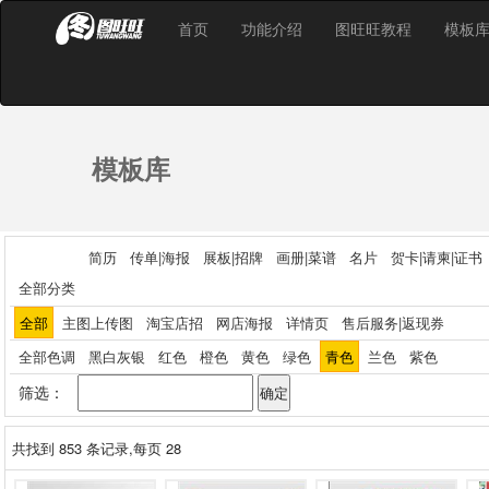
首页
功能介绍
图旺旺教程
模板
模板库
简历
传单|海报
展板|招牌
画册|菜谱
名片
贺卡|请柬|证书
全部分类
全部
主图上传图
淘宝店招
网店海报
详情页
售后服务|返现券
全部色调
黑白灰银
红色
橙色
黄色
绿色
青色
兰色
紫色
筛选：
共找到
853
条记录,每页 28