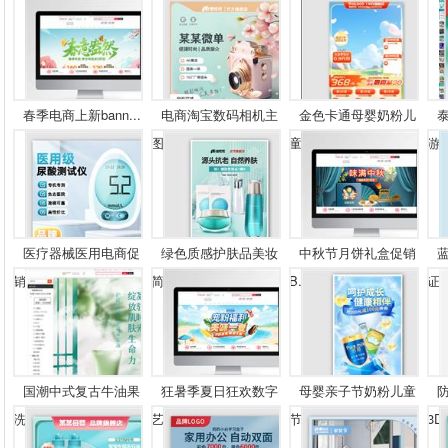
春季电商上新bann...
电商淘宝数码相机主
金色卡通母婴奶粉儿
图...
童...
游..
医疗器械医用电商促
绿色质感护肤品美妆
中秋节月饼礼盒促销
销...
简...
B...
证..
国潮中式复古牛油果
狂暑季夏日狂欢数字
母婴亲子节奶粉儿童
洗...
艺...
节...
3D.