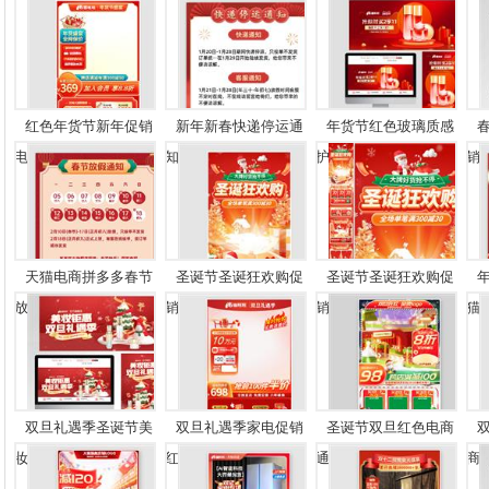
红色年货节新年促销
新年新春快递停运通
年货节红色玻璃质感
电...
知...
护...
销..
天猫电商拼多多春节
圣诞节圣诞狂欢购促
圣诞节圣诞狂欢购促
放...
销...
销...
猫..
双旦礼遇季圣诞节美
双旦礼遇季家电促销
圣诞节双旦红色电商
妆...
红...
通...
商..