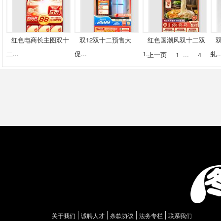
红色电商长主图双十
双12双十二预售大
红色国潮风双十二双
二...
促...
1...
礼..
上一页
1
...
4
5
关于我们
诚聘人才
条款协议
法务专栏
联系我们