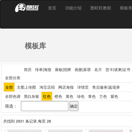
首页
功能介绍
图旺旺教程
模板
模板库
简历
传单|海报
展板|招牌
画册|菜谱
名片
贺卡|请柬|证书
全部分类
全部
主图上传图
淘宝店招
网店海报
详情页
售后服务|返现券
全部色调
黑白灰银
红色
橙色
黄色
绿色
青色
兰色
紫色
筛选：
共找到
2931
条记录,每页 28