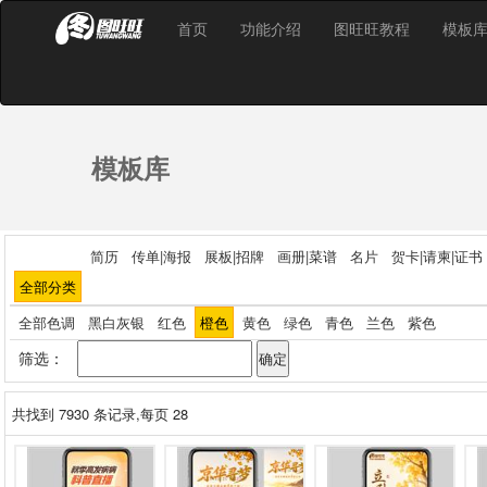
首页
功能介绍
图旺旺教程
模板
模板库
简历
传单|海报
展板|招牌
画册|菜谱
名片
贺卡|请柬|证书
全部分类
全部色调
黑白灰银
红色
橙色
黄色
绿色
青色
兰色
紫色
筛选：
共找到
7930
条记录,每页 28