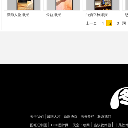
律师人物海报
公益海报
白酒立秋海报
报
上一页
1
2
3
4
关于我们
诚聘人才
条款协议
法务专栏
联系我们
图旺旺制图
CC0图片网
天空下载网
当快软件园
非凡软