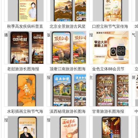
秋季高发疾病科普直
北京全景旅游古风竖
口腔立秋节气宣传海
播...
版...
报
气..
老挝旅游长图海报
顶奢江南旅游长图海
金色立体88会员节
报...
主...
屏..
水彩插画立秋节气海
滇西秘境旅游长图海
甘青旅游长图海报
报
报